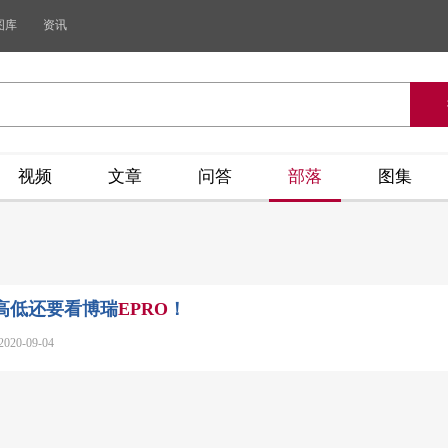
图库
资讯
视频
文章
问答
部落
图集
高低还要看博瑞
EPRO
！
-09-04