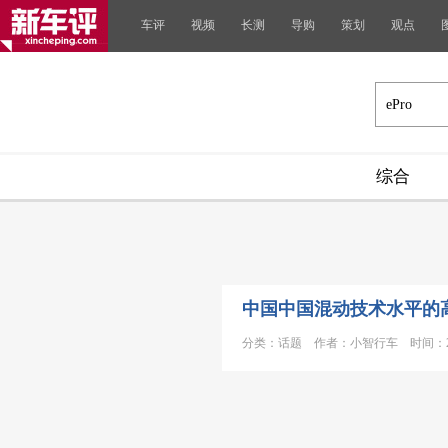
车评
视频
长测
导购
策划
观点
综合
中国中国混动技术水平的
分类：话题 作者：小智行车 时间：2020