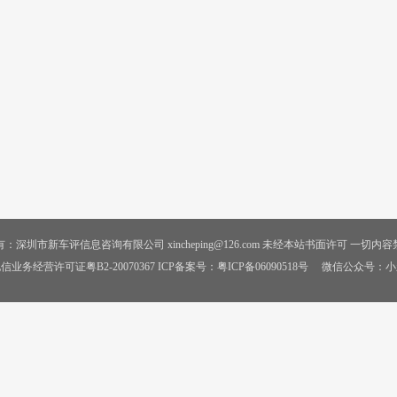
：深圳市新车评信息咨询有限公司 xincheping@126.com 未经本站书面许可 一切内
信业务经营许可证粤B2-20070367 ICP备案号：
粤ICP备06090518号
微信公众号：小