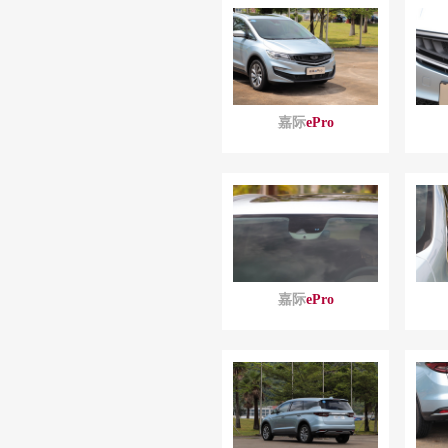
嘉际
ePro
嘉际
ePro