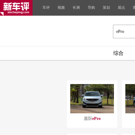
车评
视频
长测
导购
策划
观点
综合
嘉际
ePro