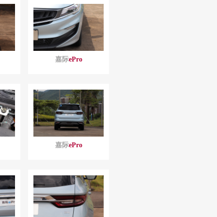
嘉际
ePro
嘉际
ePro