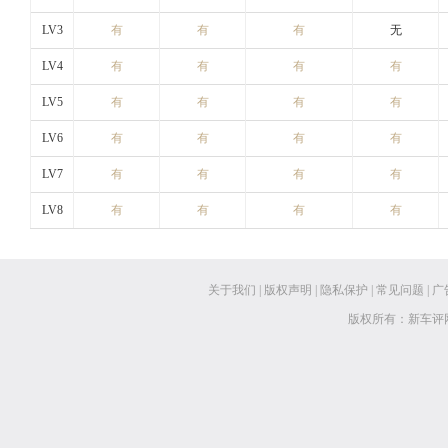
LV3
有
有
有
无
LV4
有
有
有
有
LV5
有
有
有
有
LV6
有
有
有
有
LV7
有
有
有
有
LV8
有
有
有
有
关于我们
|
版权声明
|
隐私保护
|
常见问题
|
广
版权所有：新车评网 www.