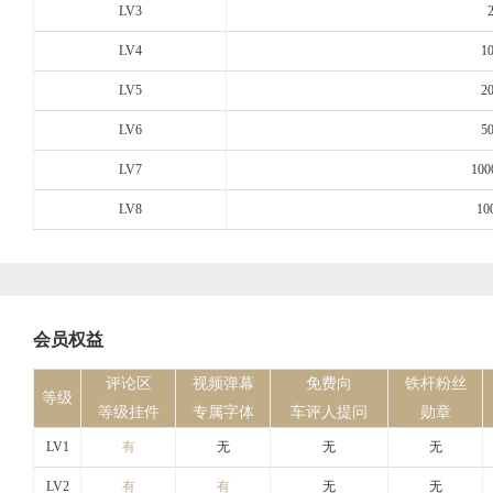
LV3
LV4
1
LV5
2
LV6
5
LV7
100
LV8
10
会员权益
评论区
视频弹幕
免费向
铁杆粉丝
等级
等级挂件
专属字体
车评人提问
勋章
LV1
有
无
无
无
LV2
有
有
无
无