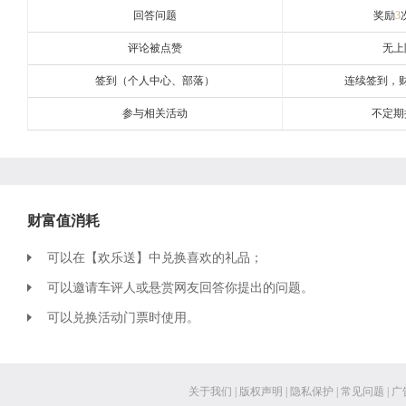
回答问题
奖励
3
评论被点赞
无上
签到（个人中心、部落）
连续签到，
参与相关活动
不定期
财富值消耗
可以在【欢乐送】中兑换喜欢的礼品；
可以邀请车评人或悬赏网友回答你提出的问题。
可以兑换活动门票时使用。
关于我们
|
版权声明
|
隐私保护
|
常见问题
|
广