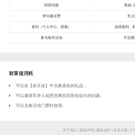
回答问题
奖励
3
评论被点赞
无上
签到（个人中心、部落）
连续签到，
参与相关活动
不定期
财富值消耗
可以在【欢乐送】中兑换喜欢的礼品；
可以邀请车评人或悬赏网友回答你提出的问题。
可以兑换活动门票时使用。
关于我们
|
版权声明
|
隐私保护
|
常见问题
|
广