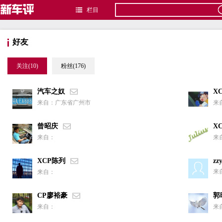
栏目
好友
关注(10)
粉丝(176)
汽车之奴
X
来自：广东省广州市
来
曾昭庆
X
来自：
来
XCP陈列
zz
来
来自：
CP廖裕豪
郭
来自：
来