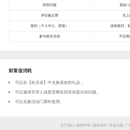
回答问题
奖励
3
评论被点赞
无上
签到（个人中心、部落）
连续签到，
参与相关活动
不定期
财富值消耗
可以在【欢乐送】中兑换喜欢的礼品；
可以邀请车评人或悬赏网友回答你提出的问题。
可以兑换活动门票时使用。
关于我们
|
版权声明
|
隐私保护
|
常见问题
|
广