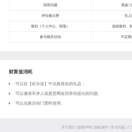
回答问题
奖励
3
评论被点赞
无上
签到（个人中心、部落）
连续签到，
参与相关活动
不定期
财富值消耗
可以在【欢乐送】中兑换喜欢的礼品；
可以邀请车评人或悬赏网友回答你提出的问题。
可以兑换活动门票时使用。
关于我们
|
版权声明
|
隐私保护
|
常见问题
|
广