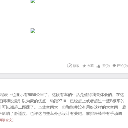
修改
收藏
赞(
0
)
评论(0)
程表上也显示有9050公里了。这段有车的生活是值得我去体会的。在这
间和悦最引以为豪的优点，轴距2710，已经赶上或者超过一些B级车的
排可以翘起二郎腿了。当然空间大，但和悦并没有用好这样的大空间，后
坐影响了舒适度。也许这与整车外形设计有关吧。前排座椅带有手动调
[阅读全文]