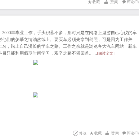
收藏
赞(
0
)
评论(0)
2000年毕业工作，手头积蓄不多，那时只是在网络上遨游自己心仪的车
对他们的羡慕之情油然纸上。要买车必须先拿到驾照，可是因为工作关
报上名，踏上自己漫长的学车之路。工作之余就是浏览各大汽车网站，新车
目只能利用假期时间学习，艰辛之路不堪回首。...
[阅读全文]
修改
收藏
赞(
0
)
评论(0)