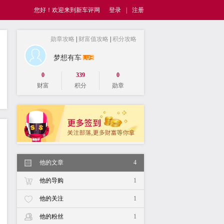
您好！欢迎来到新车评网
登录
|
注册
勋章攻略
|
财富值攻略
|
积分攻略
梦想有车
0
339
0
财富
积分
勋章
他的文章
4
他的导购
1
他的关注
1
他的粉丝
1