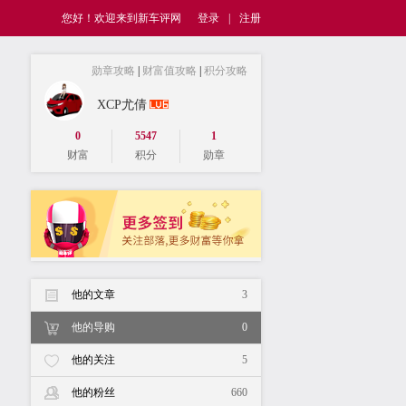
您好！欢迎来到新车评网
登录
|
注册
勋章攻略
|
财富值攻略
|
积分攻略
XCP尤倩
0
5547
1
财富
积分
勋章
他的文章
3
他的导购
0
他的关注
5
他的粉丝
660