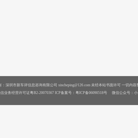
：深圳市新车评信息咨询有限公司 xincheping@126.com 未经本站书面许可 一切内
信业务经营许可证粤B2-20070367 ICP备案号：
粤ICP备06090518号
微信公众号：小