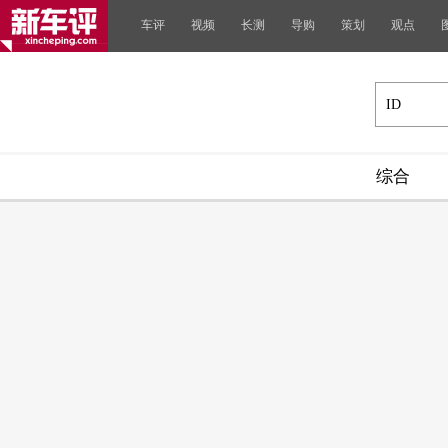
车评
视频
长测
导购
策划
观点
综合