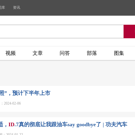
图库
资讯
视频
文章
问答
部落
图集
证件照”，预计下半年上市
24-02-06
适，
ID
.7真的彻底让我跟油车say goodbye了 | 功夫汽车
024-01-22