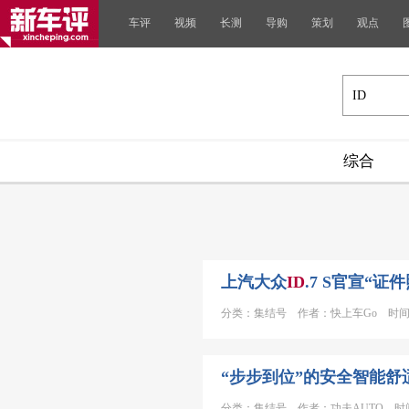
车评
视频
长测
导购
策划
观点
综合
上汽大众
ID
.7 S官宣“
分类：集结号 作者：快上车Go 时间：20
“步步到位”的安全智能舒
分类：集结号 作者：功夫AUTO 时间：2