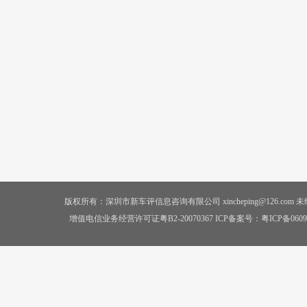
版权所有：深圳市新车评信息咨询有限公司 xincheping@126.co
增值电信业务经营许可证粤B2-20070367 ICP备案号：
粤ICP备0609