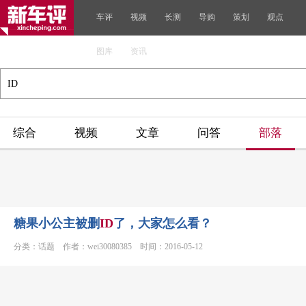
车评
视频
长测
导购
策划
观点
图库
资讯
综合
视频
文章
问答
部落
糖果小公主被删
ID
了，大家怎么看？
分类：话题 作者：wei30080385 时间：2016-05-12