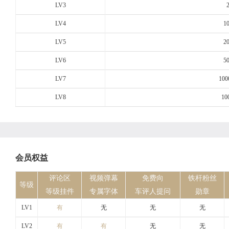
LV3
LV4
1
LV5
2
LV6
5
LV7
100
LV8
10
会员权益
评论区
视频弹幕
免费向
铁杆粉丝
等级
等级挂件
专属字体
车评人提问
勋章
LV1
有
无
无
无
LV2
有
有
无
无