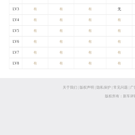
LV3
有
有
有
无
LV4
有
有
有
有
LV5
有
有
有
有
LV6
有
有
有
有
LV7
有
有
有
有
LV8
有
有
有
有
关于我们
|
版权声明
|
隐私保护
|
常见问题
|
广
版权所有：新车评网 www.