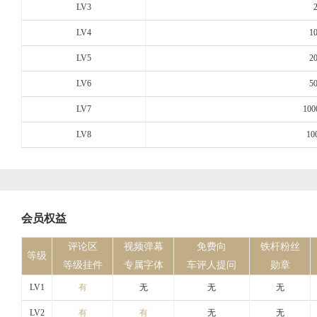
LV3
LV4
1
LV5
2
LV6
5
LV7
100
LV8
10
会员权益
评论区
视频弹幕
免费向
铁杆粉丝
等级
等级挂件
专属字体
车评人提问
勋章
LV1
有
无
无
无
LV2
有
有
无
无