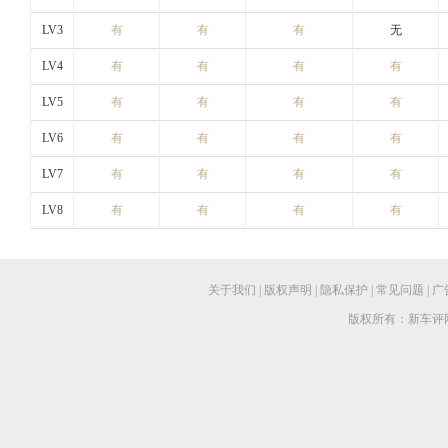
LV3
有
有
有
无
LV4
有
有
有
有
LV5
有
有
有
有
LV6
有
有
有
有
LV7
有
有
有
有
LV8
有
有
有
有
关于我们
|
版权声明
|
隐私保护
|
常见问题
|
广
版权所有：新车评网 www.