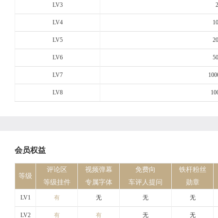
LV3
LV4
1
LV5
2
LV6
5
LV7
100
LV8
10
会员权益
评论区
视频弹幕
免费向
铁杆粉丝
等级
等级挂件
专属字体
车评人提问
勋章
LV1
有
无
无
无
LV2
有
有
无
无