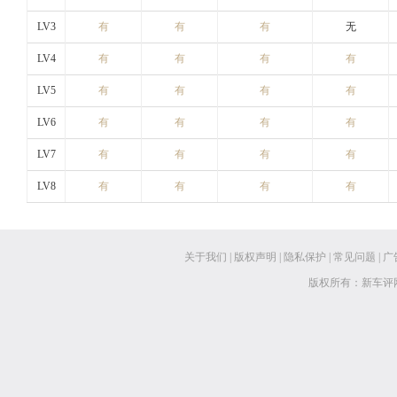
LV3
有
有
有
无
LV4
有
有
有
有
LV5
有
有
有
有
LV6
有
有
有
有
LV7
有
有
有
有
LV8
有
有
有
有
关于我们
|
版权声明
|
隐私保护
|
常见问题
|
广
版权所有：新车评网 www.