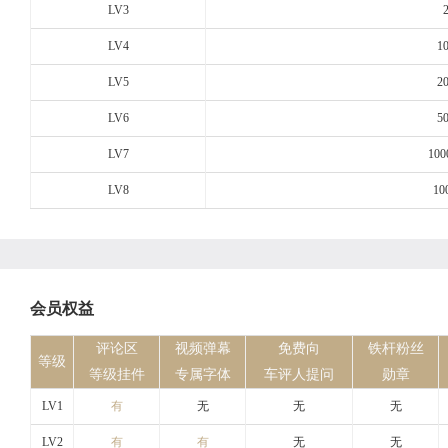
LV3
LV4
1
LV5
2
LV6
5
LV7
100
LV8
10
会员权益
评论区
视频弹幕
免费向
铁杆粉丝
等级
等级挂件
专属字体
车评人提问
勋章
LV1
有
无
无
无
LV2
有
有
无
无