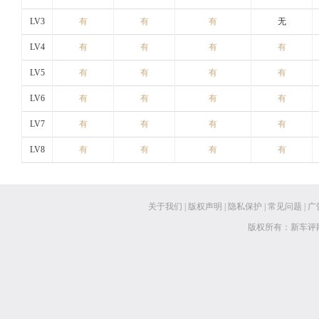
LV3
有
有
有
无
LV4
有
有
有
有
LV5
有
有
有
有
LV6
有
有
有
有
LV7
有
有
有
有
LV8
有
有
有
有
关于我们
|
版权声明
|
隐私保护
|
常见问题
|
广
版权所有：新车评网 www.