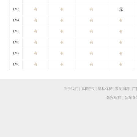
LV3
有
有
有
无
LV4
有
有
有
有
LV5
有
有
有
有
LV6
有
有
有
有
LV7
有
有
有
有
LV8
有
有
有
有
关于我们
|
版权声明
|
隐私保护
|
常见问题
|
广
版权所有：新车评网 www.