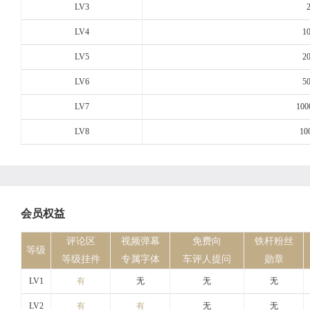
LV3
LV4
1
LV5
2
LV6
5
LV7
100
LV8
10
会员权益
评论区
视频弹幕
免费向
铁杆粉丝
等级
等级挂件
专属字体
车评人提问
勋章
LV1
有
无
无
无
LV2
有
有
无
无