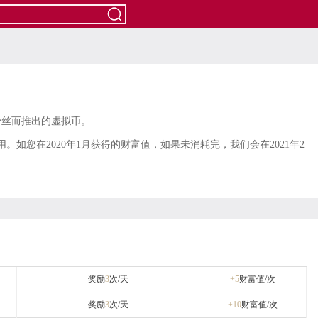
粉丝而推出的虚拟币。
。如您在2020年1月获得的财富值，如果未消耗完，我们会在2021年2
奖励
3
次/天
+5
财富值/次
奖励
3
次/天
+10
财富值/次