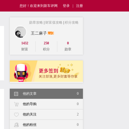
您好！欢迎来到新车评网
登录
|
注册
勋章攻略
|
财富值攻略
|
积分攻略
王二麻子
1432
250
0
财富
积分
勋章
他的文章
0
他的导购
0
他的关注
2
他的粉丝
0