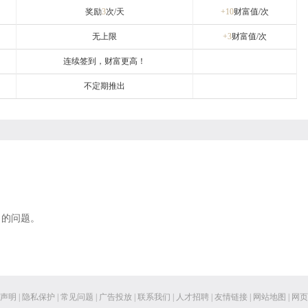
奖励
3
次/天
+10
财富值/次
无上限
+3
财富值/次
连续签到，财富更高！
不定期推出
；
出的问题。
声明
|
隐私保护
|
常见问题
|
广告投放
|
联系我们
|
人才招聘
|
友情链接
|
网站地图
|
网页