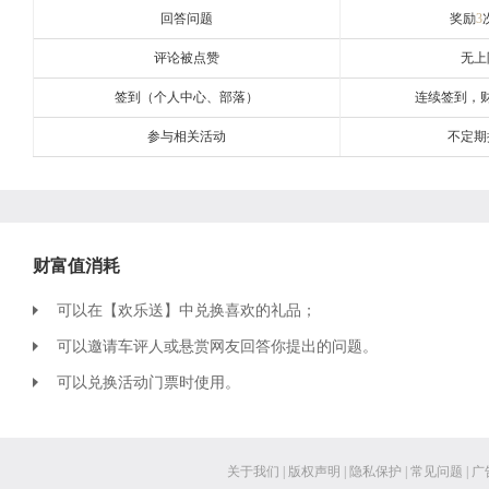
回答问题
奖励
3
评论被点赞
无上
签到（个人中心、部落）
连续签到，
参与相关活动
不定期
财富值消耗
可以在【欢乐送】中兑换喜欢的礼品；
可以邀请车评人或悬赏网友回答你提出的问题。
可以兑换活动门票时使用。
关于我们
|
版权声明
|
隐私保护
|
常见问题
|
广