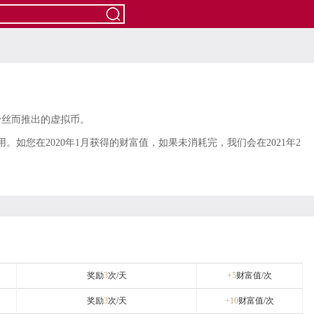
粉丝而推出的虚拟币。
。如您在2020年1月获得的财富值，如果未消耗完，我们会在2021年2
奖励
3
次/天
+5
财富值/次
奖励
3
次/天
+10
财富值/次