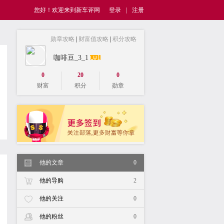
您好！欢迎来到新车评网
登录
|
注册
勋章攻略
|
财富值攻略
|
积分攻略
咖啡豆_3_1
0
20
0
财富
积分
勋章
他的文章
0
他的导购
2
他的关注
0
他的粉丝
0