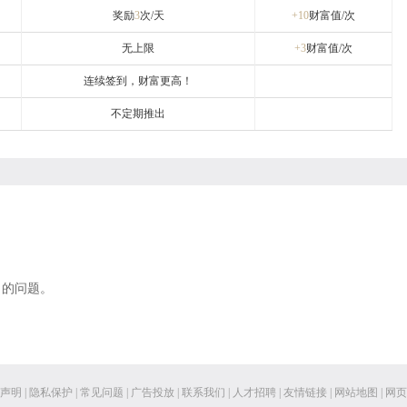
奖励
3
次/天
+10
财富值/次
无上限
+3
财富值/次
连续签到，财富更高！
不定期推出
；
出的问题。
声明
|
隐私保护
|
常见问题
|
广告投放
|
联系我们
|
人才招聘
|
友情链接
|
网站地图
|
网页