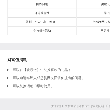
回答问题
奖励
3
评论被点赞
无上
签到（个人中心、部落）
连续签到，
参与相关活动
不定期
财富值消耗
可以在【欢乐送】中兑换喜欢的礼品；
可以邀请车评人或悬赏网友回答你提出的问题。
可以兑换活动门票时使用。
关于我们
|
版权声明
|
隐私保护
|
常见问题
|
广