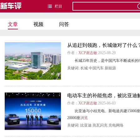
栏目
文章
视频
问答
从追赶到领跑，长城做对了什么
作者：
XCP谢志敏
2025-08-29
长城35年历史，是中国汽车不断成长的
关键词:
长城
中国汽车
新能源
电动车主的补能焦虑，被比亚迪
作者：
XCP谢志敏
2025-06-03
比亚迪与小桔充电、新电途共建15000
20000座
浏览
关键词:
比亚迪
兆瓦闪充
充电网络