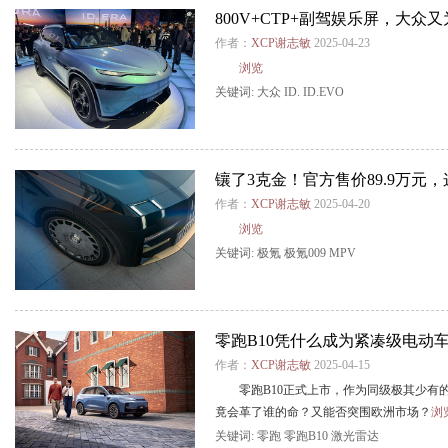
800V+CTP+副驾娱乐屏，大
作者：
XCP谢志敏
2025-04-23
浏览
关键词:
大众
ID.
ID.EVO
镶了3克金！官方售价89.9万元
作者：
XCP谢志敏
2025-04-20
浏览
关键词:
极氪
极氪009
MPV
零跑B10凭什么成为紧凑级电动车
作者：
XCP谢志敏
2025-04-15
零跑B10正式上市，作为同级极其少有的
竟会革了谁的命？又能否突围欧洲市场？
浏
关键词:
零跑
零跑B10
激光雷达