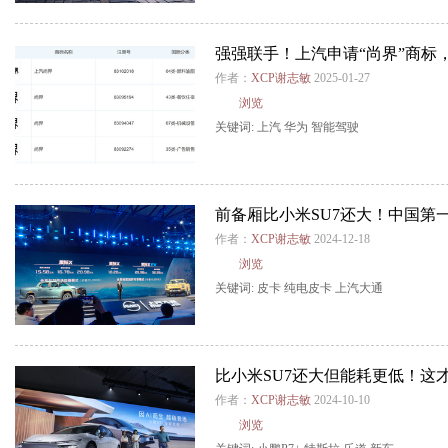
强强联手！上汽申请“尚界”商标
作者：
XCP谢志敏
2025-01-27
浏览
关键词:
上汽
华为
智能驾驶
前备厢比小米SU7还大！中国第
作者：
XCP谢志敏
2024-12-18
浏览
关键词:
皮卡
纯电皮卡
上汽大通
比小米SU7还大但能耗更低！这
作者：
XCP谢志敏
2024-10-10
浏览