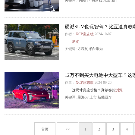
关键词:
小鹏P7+
特斯拉
乐道
新车
硬派SUV也玩智驾？比亚迪真敢
作者：
XCP谢志敏
2024-10-07
浏览
关键词:
方程豹
豹5
华为
12万不到买大电池中大型车？这
作者：
XCP谢志敏
2024-09-26
这尺寸卖这价格？真够卷的
浏览
关键词:
星海S7
上市
新能源车
首页
<<
1
2
3
4