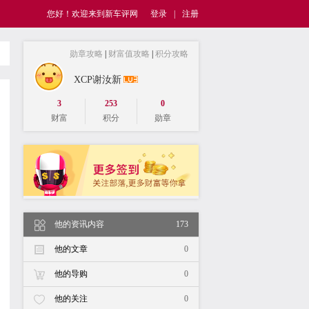
您好！欢迎来到新车评网
登录
|
注册
勋章攻略
|
财富值攻略
|
积分攻略
XCP谢汝新
3
253
0
财富
积分
勋章
他的资讯内容
173
他的文章
0
他的导购
0
他的关注
0