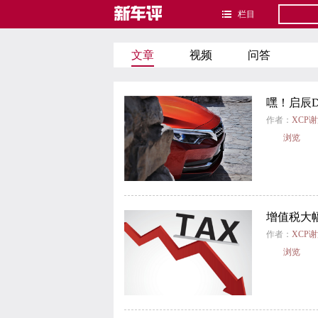
栏目
文章
视频
问答
嘿！启辰D
作者：
XCP
浏览
增值税大
作者：
XCP
浏览