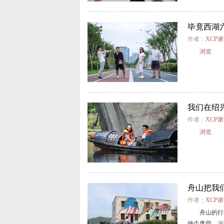
毕竟西湖
作者：
XCP
浏览
我们在绍
作者：
XCP
浏览
舟山把我
作者：
XCP
舟山的行
做个废柴。
浏