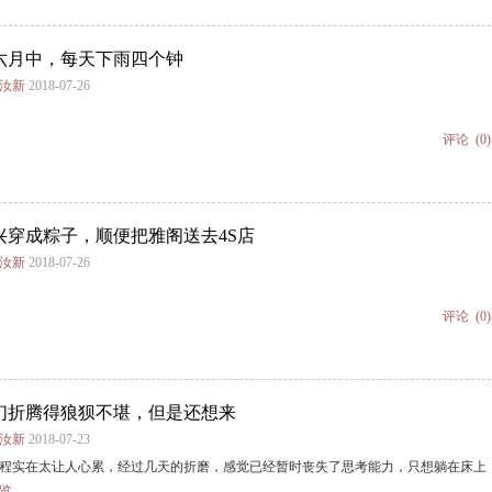
六月中，每天下雨四个钟
谢汝新
2018-07-26
评论
(0)
兴穿成粽子，顺便把雅阁送去4S店
谢汝新
2018-07-26
评论
(0)
们折腾得狼狈不堪，但是还想来
谢汝新
2018-07-23
程实在太让人心累，经过几天的折磨，感觉已经暂时丧失了思考能力，只想躺在床上
览