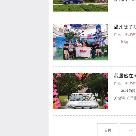
温州除了
作者：
XCP
浏览
我居然在
作者：
XCP
本以为漳
关键词:
八千
首页
<<