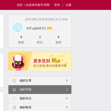
您好！欢迎来到新车评网
登录
|
注册
勋章攻略
|
财富值攻略
|
积分攻略
WFvqIh6IYG
0
4
0
财富
积分
勋章
他的文章
0
他的导购
3
他的关注
0
他的粉丝
0