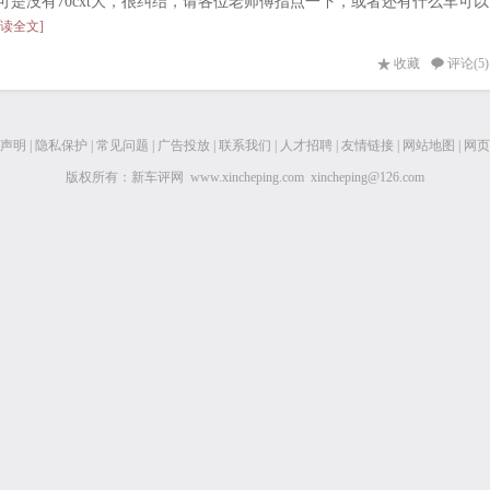
v可是没有70cxt大，很纠结，请各位老师傅指点一下，或者还有什么车可以
阅读全文]
收藏
评论(5)
声明
|
隐私保护
|
常见问题
|
广告投放
|
联系我们
|
人才招聘
|
友情链接
|
网站地图
|
网页
版权所有：新车评网 www.xincheping.com xincheping@126.com