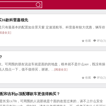
16款科雷嘉领先
是只有最基本的配置如全景天窗 定速巡航等。科雷嘉有较大优惠，辆车价
[阅读全文]
收藏
评论(3)
？
顶配款。可周围的朋友说这车就是面的的地盘，根本就不是什么suv，既没有操
人指点一下，值不值得买，谢谢。...
[阅读全文]
收藏
评论(2)
t顶配和吉利gs顶配哪款车更值得购买？
一是长安cx70t，可周围的人说那就是个面的改造过来的，谈不上什么安全