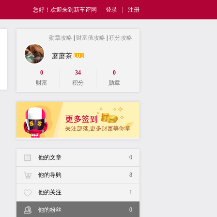
您好！欢迎来到新车评网
登录
|
注册
勋章攻略
|
财富值攻略
|
积分攻略
蘑蘑茶
0
34
0
财富
积分
勋章
他的文章
0
他的导购
8
他的关注
1
他的粉丝
0