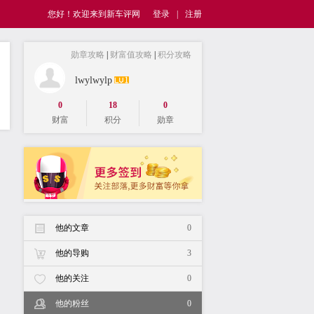
您好！欢迎来到新车评网
登录
|
注册
勋章攻略
|
财富值攻略
|
积分攻略
lwylwylp
0
18
0
财富
积分
勋章
他的文章
0
他的导购
3
他的关注
0
他的粉丝
0