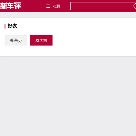
栏目
好友
关注(0)
粉丝(0)