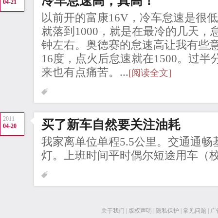
冷车怠速高，真高！
04-21
以前开的富康16V，冷车怠速是很
就落到1000，就是在最冷的几天，怠
钟左右。奥德赛的怠速高让我有些
16度，点火后怠速就在1500。过半
来也有点痛苦。...
[阅读全文]
2011
买了新车自然要关注油耗
04-20
我家离单位单程5.5公里。交通通畅
灯。上班时间平时偶尔短途用车（校园
关于我们
|
版权声明
|
隐私保护
|
常见问题
|
广