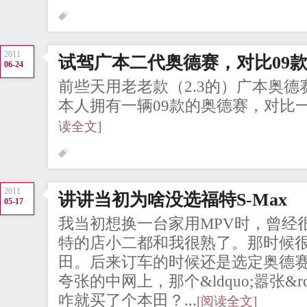
2011
试驾广本二代奥德赛，对比09
06-24
前些天用老老款（2.3的）广本奥
本人拥有一辆09款的奥德赛，对比一
读全文]
2011
讲讲当初为啥没选福特S-Max
05-17
我当初想换一台家用MPV时，曾经很
特的店小二都和我很熟了。那时候
田。后来订车的时候还是选定奥德
夸张的中网上，那个&ldquo;嚣张&r
咋就买了个本田？...
[阅读全文]