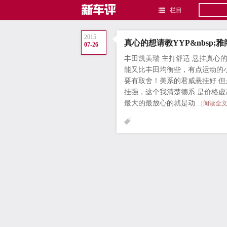
栏目
2015
真心的想请教YYP&nbsp;雅
07-26
丰田凯美瑞 主打舒适 悬挂真心
能又比丰田均衡些，有点运动的
要有取舍！美系的君威悬挂好 
挂强，这个我清楚德系 是价格
最大的最放心的就是动...
[阅读全文