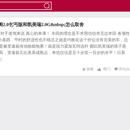
阁2.0乞丐版和凯美瑞2.0G&nbsp;怎么取舍
的对于老驾来说 真心的单薄！ 丰田的理念是不求用功但求无过本田 各项性
小基因，平时的舒适性也不错总之就是均衡在这个价位没有完美的车，总
但是被变速箱传动效能拖累！就是扭力梁加瓦特连杆 都比凯美瑞的筷子悬
虚高，变速箱又比美系成熟点，单也仅仅是五十步笑一百步的水平！日系
]
收藏
赞(
7
)
评论(0)