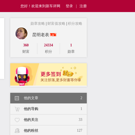
您好！欢迎来到新车评网
登录
|
注册
勋章攻略
|
财富值攻略
|
积分攻略
昆明老表
360
24334
1
财富
积分
勋章
他的文章
2
他的导购
1
他的关注
33
他的粉丝
127