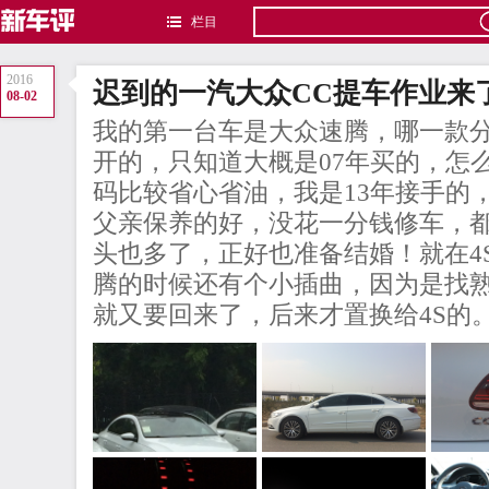
栏目
2016
迟到的一汽大众CC提车作业来
08-02
我的第一台车是大众速腾，哪一款
开的，只知道大概是07年买的，怎
码比较省心省油，我是13年接手的
父亲保养的好，没花一分钱修车，
头也多了，正好也准备结婚！就在4
腾的时候还有个小插曲，因为是找
就又要回来了，后来才置换给4S的。.