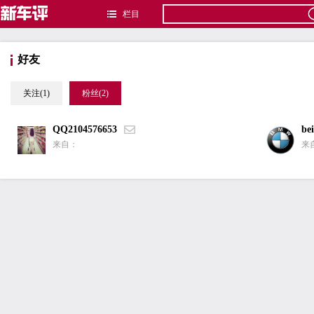
栏目
好友
关注(1)
粉丝(2)
QQ2104576653
be
来自：
来