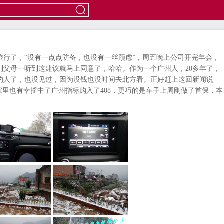
旅行了，“没有一点点防备，也没有一丝顾虑”，周五晚上公司开完年会，
到父母一听到这建议就马上同意了，哈哈。作为一个广州人，20多年了，
多的人了，也没见过，因为没钱也没时间去北方看。正好赶上这回新闻说
家里也有幸摇中了广州指标购入了408，更巧的是车子上周刚做了首保，本