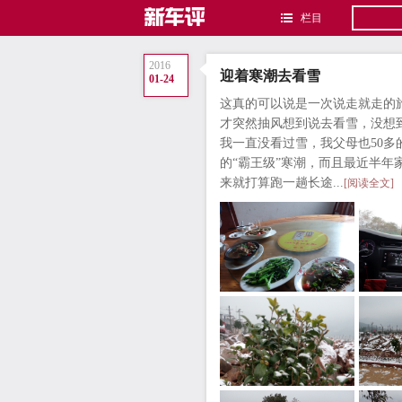
栏目
2016
迎着寒潮去看雪
01-24
这真的可以说是一次说走就走的
才突然抽风想到说去看雪，没想
我一直没看过雪，我父母也50
的“霸王级”寒潮，而且最近半年
来就打算跑一趟长途...
[阅读全文]