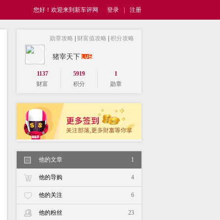
您好！欢迎来到新车评网
登录
|
注册
勋章攻略
|
财富值攻略
|
积分攻略
猪宰天下
1137
5919
1
财富
积分
勋章
他的文章
1
他的导购
4
他的关注
6
他的粉丝
23