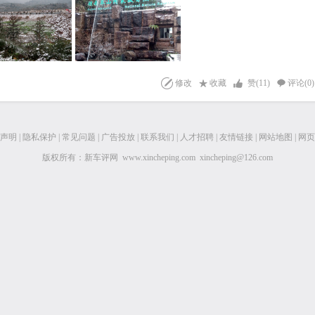
修改
收藏
赞(
11
)
评论(0)
声明
|
隐私保护
|
常见问题
|
广告投放
|
联系我们
|
人才招聘
|
友情链接
|
网站地图
|
网页
版权所有：新车评网 www.xincheping.com xincheping@126.com