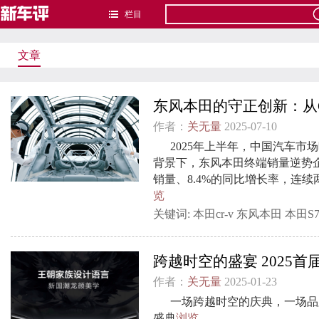
栏目
文章
东风本田的守正创新：从
作者：
关无量
2025-07-10
2025年上半年，中国汽车市
背景下，东风本田终端销量逆势企
销量、8.4%的同比增长率，连
览
关键词:
本田cr-v
东风本田
本田S
跨越时空的盛宴 2025
作者：
关无量
2025-01-23
一场跨越时空的庆典，一场品
盛典
浏览