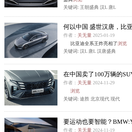
关键词:
王朝盛典
汉L
唐L
何以中国 盛世汉唐，比
作者：
关无量
2025-01-19
比亚迪全系王炸亮相了
浏览
关键词:
汉L
唐L
汉唐盛典
在中国卖了100万辆的S
作者：
关无量
2024-11-29
浏览
关键词:
途胜
北京现代
现代
要运动也要智能？BMW:Y
作者：
关无量
2024-11-19