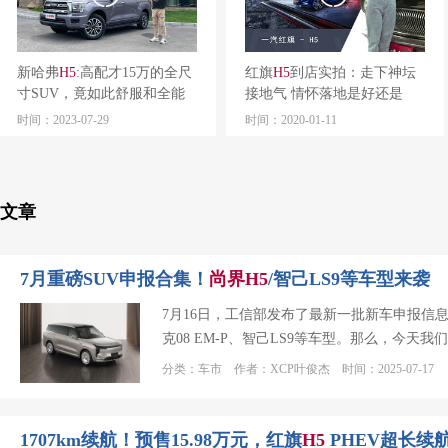
新哈弗
H
5
:高配才15万的全尺
红旗
H
5
到店实拍：走下神坛
寸SUV，竟如此舒服和全能
接地气 情怀落地是好还是
坏？
时间：2023-07-29
时间：2020-01-11
文章
7月重磅SUV申报合集！
尚
界
H
5
/智己LS9等车型来袭
7月16日，工信部发布了最新一批新车申报信
克08 EM-P、智己LS9等车型。那么，今
分类：车市 作者：XCP叶俊杰 时间：2025-07-17
1707km续航！预售15.98万元，红旗
H
5
PHEV超长续