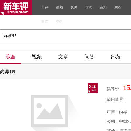
车评
视频
长测
导购
策划
观点
图库
资讯
综合
视频
文章
问答
部落
尚界H5
15
指导价：
适用情景：
厂商：尚界
级别：中型S