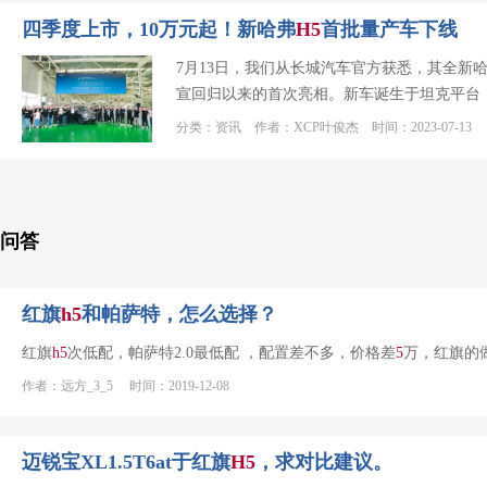
四季度上市，10万元起！新哈弗
H
5
首批量产车下线
7月13日，我们从长城汽车官方获悉，其全新
宣回归以来的首次亮相。新车诞生于坦克平台
分类：资讯 作者：XCP叶俊杰 时间：2023-07-13
问答
红旗
h
5
和帕萨特，怎么选择？
红旗
h
5
次低配，帕萨特2.0最低配 ，配置差不多，价格差
5
万，红旗的
作者：远方_3_5 时间：2019-12-08
迈锐宝XL1.5T6at于红旗
H
5
，求对比建议。