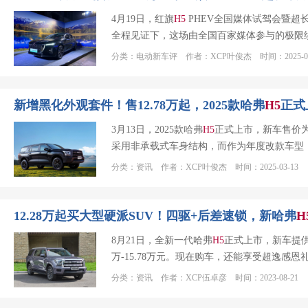
4月19日，红旗
H
5
PHEV全国媒体试驾会暨超
全程见证下，这场由全国百家媒体参与的极限
分类：电动新车评 作者：XCP叶俊杰 时间：2025-04
新增黑化外观套件！售12.78万起，2025款哈弗
H
5
正式
3月13日，2025款哈弗
H
5
正式上市，新车售价为14
采用非承载式车身结构，而作为年度改款车型
分类：资讯 作者：XCP叶俊杰 时间：2025-03-13
12.28万起买大型硬派SUV！四驱+后差速锁，新哈弗
H
8月21日，全新一代哈弗
H
5
正式上市，新车提供2
万-15.78万元。现在购车，还能享受超逸
分类：资讯 作者：XCP伍卓彦 时间：2023-08-21