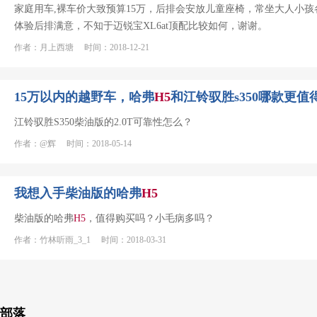
家庭用车,裸车价大致预算15万，后排会安放儿童座椅，常坐大人小孩
体验后排满意，不知于迈锐宝XL6at顶配比较如何，谢谢。
作者：月上西塘 时间：2018-12-21
15万以内的越野车，哈弗
H
5
和江铃驭胜s350哪款更值
江铃驭胜S350柴油版的2.0T可靠性怎么？
作者：@辉 时间：2018-05-14
我想入手柴油版的哈弗
H
5
柴油版的哈弗
H
5
，值得购买吗？小毛病多吗？
作者：竹林听雨_3_1 时间：2018-03-31
部落