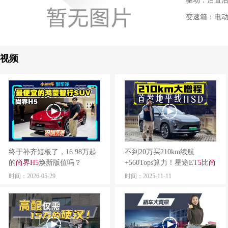
驱动：后置
变速箱：电
视频
终于补齐短板了，16.98万起
不到20万买210km续航
的
尚
界
H
5
焕新版值吗？
+560Tops算力！星途ET
5
比
尚
界
H
5
更值？
时间：2026-05-29
时间：2025-11-11