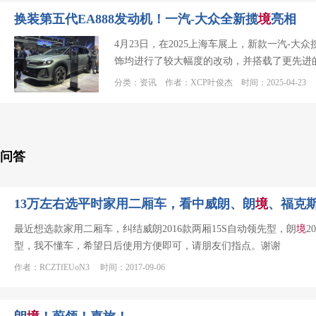
换装第五代EA888发动机！一汽-大众全新揽
境
亮相
4月23日，在2025上海车展上，新款一汽-大众
饰均进行了较大幅度的改动，并搭载了更先进的第
分类：资讯 作者：XCP叶俊杰 时间：2025-04-23
问答
13万左右选平时家用二厢车，看中威朗、朗
境
、福克
最近想选款家用二厢车，纠结威朗2016款两厢15S自动领先型，朗
境
2
型，我不懂车，希望日后使用方便即可，请朋友们指点。谢谢
作者：RCZTfEUoN3 时间：2017-09-06