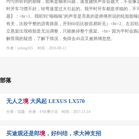
均匀所听到的胎噪，如果是轴承问题，速度越快声音会越大，不会像
时开车习惯不好，转弯速度过大引起的。我平时开车都是求稳的，不可能
题】：<br>1、我听到“嗡嗡嗡”的声音是否真的是师傅所说的轮胎
有关，比较平整的沥青路面，开到60后比较容易听见）<br>2、左
立悬架出现啃胎是无法调整，只能换掉整个悬架。<br> 因为平时
解答我的疑惑，了解下情况，免得去4S店又被师傅忽悠。
作者：yefeng165 时间：2016-09-13
部落
无人之
境
大风起 LEXUS LX570
分类：话题 作者：FSK樊小北 时间：2017-11-14
买途观还是郎
境
，好纠结，求大神支招