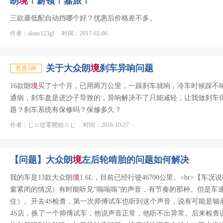
朗
境
！蔚领！嘉旅！
三款最低配自动挡哪个好？优惠后价格差不多。
作者：alone123gf 时间：2017-02-06
关于大众朗
境
刹车异响问题
悬赏5两
16款朗
境
买了十个月，已用两万公里，一踩刹车就响，冷车时候踩不响
通病，刹车盘是进沙子导致的，异响解决不了只能减轻，让我做刹车保养
题？刹车系统有保修吗？保修多久？
作者：じ☆従零開始☆じ 时间：2016-10-27
【问题】大众朗
境
左后轮啃胎的问题如何解决
我的车是13款大众朗
境
1.6L，目前已经行驶46700公里。<br>【车况
窗紧闭的情况）有时能听见“嗡嗡嗡”的声音，有节奏的那种。但是车
住）。开去4S检查，第一次师傅试车也听到这个声音，说有可能是轴
4S店，换了一个师傅试车，他说声音正常，他听不出异常。后来检查