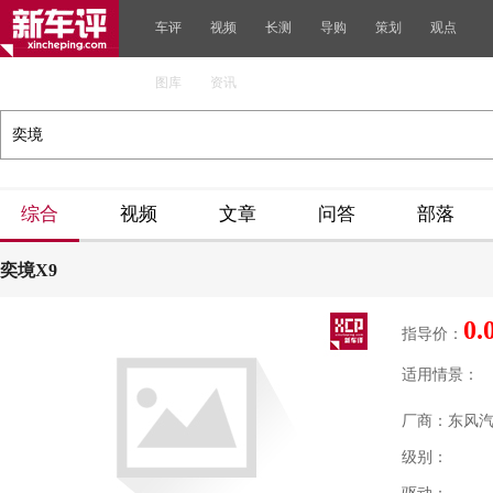
车评
视频
长测
导购
策划
观点
图库
资讯
综合
视频
文章
问答
部落
奕境X9
0.
指导价：
适用情景：
厂商：东风
级别：