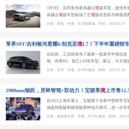
3月9日，宾利发布新添越云
境
版车型，提供长
添越云
境
版车型延续了艺
境
版在色彩与饰面搭
分类：资讯 作者：XCP陈家诚 时间：2026-03-10
享界S9T/吉利银河星耀6/别克至
境
L7！下半年重磅轿
在此前，工信部发布了最新一批新车申报信息，
电、尚界H5、智己LS9等车型。那么，今天我
分类：车市 作者：XCP叶俊杰 时间：2025-07-20
2900mm轴距，灵眸智驾+双动力！宝骏享
境
上市售12.
在2025上海车展上，宝骏旗下全新中型轿车宝
涵盖纯电版和插混版两种动力形式，进一步丰富了宝
分类：电动新车评 作者：XCP叶俊杰 时间：2025-04