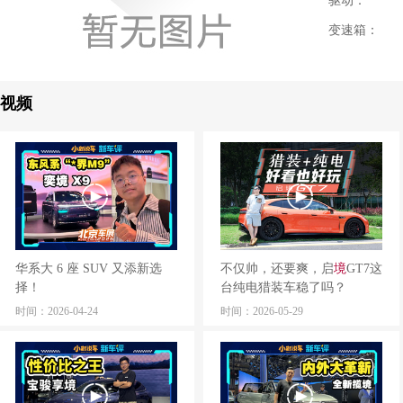
驱动：
变速箱：
视频
华系大 6 座 SUV 又添新选
不仅帅，还要爽，启
境
GT7这
择！
台纯电猎装车稳了吗？
时间：2026-04-24
时间：2026-05-29