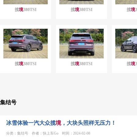
揽
境
380TSI
揽
境
380TSI
揽
境
揽
境
380TSI
揽
境
380TSI
揽
境
集结号
冰雪体验一汽大众揽
境
，大块头照样无压力！
分类：集结号 作者：快上车Go 时间：2024-02-08