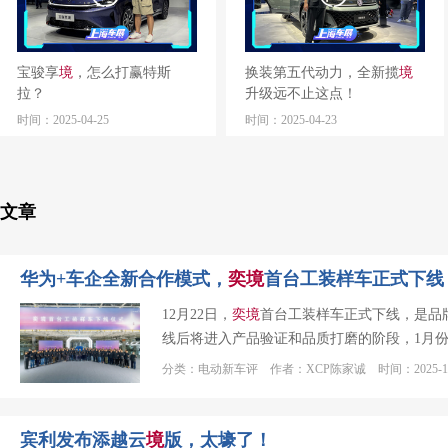
宝骏享
境
，怎么打赢特斯
换装第五代动力，全新揽
境
拉？
升级远不止这点！
时间：2025-04-25
时间：2025-04-23
文章
华为+车企全新合作模式，
奕
境
首台工装样车正式下线
12月22日，
奕
境
首台工装样车正式下线，是品
线后将进入产品验证和品质打磨的阶段，1月份
分类：电动新车评 作者：XCP陈家诚 时间：2025-12
宾利发布添越云
境
版，太壕了！