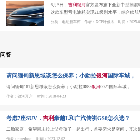
6月5日，
吉利
银河
官方发布旗下全新中型插混
这款车型亏电油耗实现2L级别水平，综合续航里
分类：电动新车评 作者：XCP叶俊杰 时间：2025-06
问答
请问缅甸新思域该怎么保养；小勐拉
银河
国际车城，
请问缅甸181新思域该怎么保养；小勐拉0883
银河
0021国际车城，
作者：银河开户 时间：2018-04-23
考虑7座SUV，
吉利
豪越L和广汽传祺GS8怎么选？
二胎家庭，希望周末拉上父母孩子一起出行，首要需求是空间，其次是
作者：ningdong 时间：2023-12-02