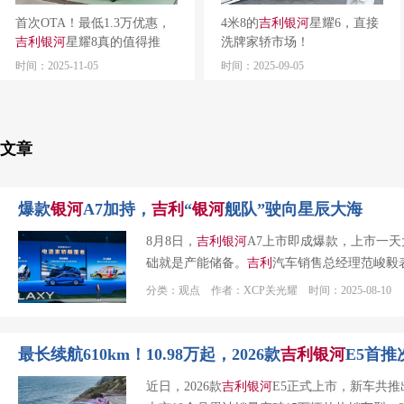
首次OTA！最低1.3万优惠，
4米8的
吉利
银河
星耀6，直接
吉利
银河
星耀8真的值得推
洗牌家轿市场！
荐！
时间：2025-11-05
时间：2025-09-05
文章
爆款
银河
A7加持，
吉利
“
银河
舰队”驶向星辰大海
8月8日，
吉利
银河
A7上市即成爆款，上市一
础就是产能储备。
吉利
汽车销售总经理范峻毅
分类：观点 作者：XCP关光耀 时间：2025-08-10
最长续航610km！10.98万起，2026款
吉利
银河
E5首推
近日，2026款
吉利
银河
E5正式上市，新车共推出