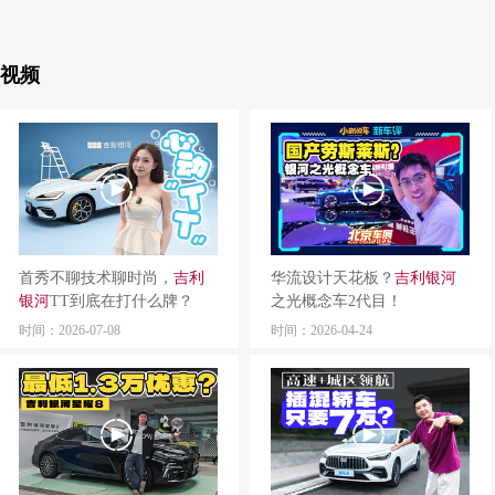
视频
首秀不聊技术聊时尚，
吉利
华流设计天花板？
吉利
银河
银河
TT到底在打什么牌？
之光概念车2代目！
时间：2026-07-08
时间：2026-04-24