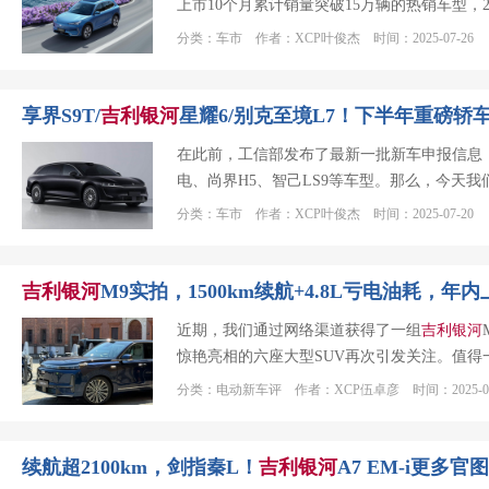
上市10个月累计销量突破15万辆的热销车型，2
分类：车市 作者：XCP叶俊杰 时间：2025-07-26
享界S9T/
吉利
银河
星耀6/别克至境L7！下半年重磅轿
在此前，工信部发布了最新一批新车申报信息，
电、尚界H5、智己LS9等车型。那么，今天我
分类：车市 作者：XCP叶俊杰 时间：2025-07-20
吉利
银河
M9实拍，1500km续航+4.8L亏电油耗，年内
近期，我们通过网络渠道获得了一组
吉利
银河
惊艳亮相的六座大型SUV再次引发关注。值得
分类：电动新车评 作者：XCP伍卓彦 时间：2025-06
续航超2100km，剑指秦L！
吉利
银河
A7 EM-i更多官