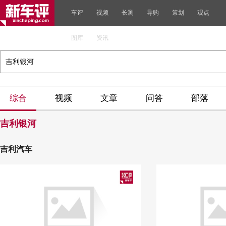
车评
视频
长测
导购
策划
观点
图库
资讯
综合
视频
文章
问答
部落
吉利银河
吉利汽车