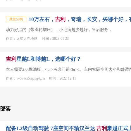
10万左右，
吉利
，奇瑞，长安，买哪个好，
悬赏50两
动力好点的（带涡轮增压），小毛病越少越好，售后服务，
作者：火星人在地球 时间：2023-01-23
吉利
星越L和博越L，选哪个好？
本人需要2.0t燃油版，<br>考虑问题<br>1、车内实际空间大小和舒适度
作者：vv5vttce5rqq3g4gna 时间：2022-12-11
部落
配备L2级自动驾驶 7座空间不输汉兰达
吉利
豪越正式