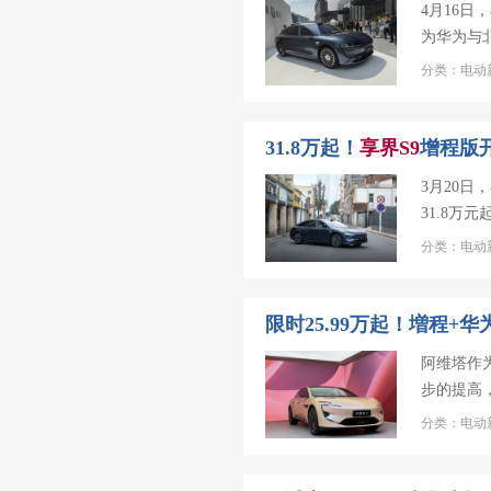
4月16
为华为与
分类：电动新
31.8万起！
享
界
S
9
增程版
3月20
31.8万元
分类：电动新
限时25.99万起！増程+
阿维塔作
步的提高
分类：电动新