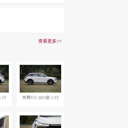
查看更多>>
.5T
奔腾T55 2021款 1.5T
版
自动劲
享
·尊
享
版