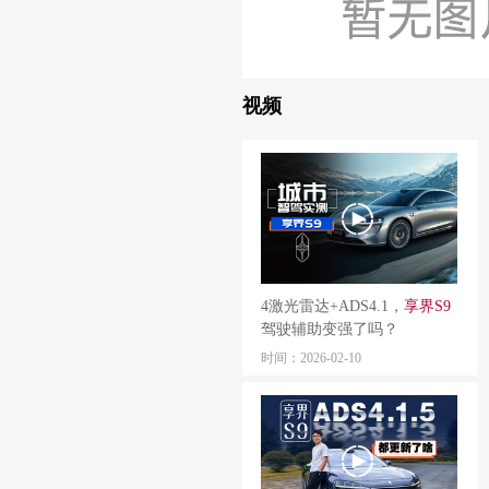
视频
4激光雷达+ADS4.1，
享
界
S
9
驾驶辅助变强了吗？
时间：2026-02-10