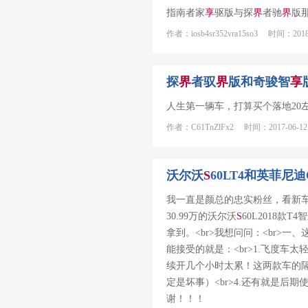
指南者家
享
驱版与探
界
者驰
界
版
作者：iosb4sr352vra15so3 时间：2018-
探
界
者驭
界
版和奇骏智
享
人生第一辆车，打算买个落地20
作者：C61TnZlFx2 时间：2017-06-12
沃尔沃
S
60LT4和英菲尼迪
我一直是颜总的忠实粉丝，看新车
30.99万的沃尔沃
S
60L2018款T
拿到。<br>我想问问：<br>
能接受的就是：<br>1.飞度车
续开几个小时太累！这两款车的隔
定是坏事）<br>4.还有就是后
谢！！！