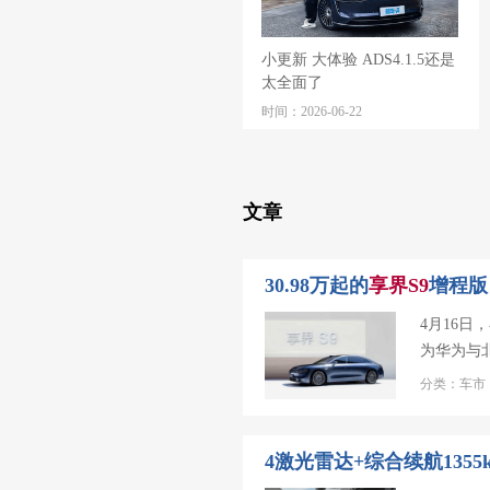
小更新 大体验 ADS4.1.5还是
太全面了
时间：2026-06-22
文章
30.98万起的
享
界
S
9
增程版
4月16
为华为与
分类：车市 
4激光雷达+综合续航1355