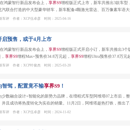
日，在鸿蒙智行新品发布会上，
享
界
S
9
增程版正式上市，新车共推出3款车型，售价
北汽联合打造的中大型豪华轿车，新车配备4颗激光雷达、百万像素车语大灯
车评 作者：XCP伍卓彦 时间：2025-04-16
开启预售，或于4月上市
日，在鸿蒙智行新品发布会上，
享
界
S
9
增程版正式开启小订，新车共推出3个
起，
享
界
S
9
增程Max+预售价34.8万元起，
享
界
S
9
增程Ultra预售价37.
车评 作者：XCP叶俊杰 时间：2025-03-20
华为智驾，配置竟不输
享
界
S
9
！
为少数融合设计+智能化的新势力品牌，在増程式车型阿维塔07上市后，
，并且成功将热度转化为实在的销量。11月2日，阿维塔趁热打铁，推出了
车评 作者：XCP伍卓彦 时间：2024-11-02