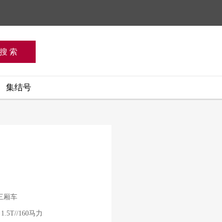
集结号
三厢车
1.5T//160马力