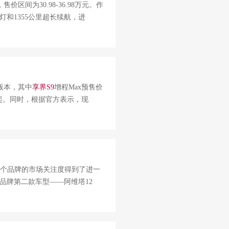
区间为30.98-36.98万元。作
和1355公里超长续航，进
版本，其中
享
界
S
9
增程Max预售价
8万元起。同时，根据官方表示，现
整个品牌的市场关注度得到了进一
品牌第二款车型——阿维塔12