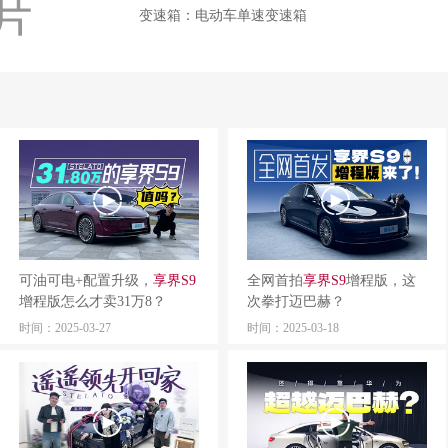
变速箱：电动车单速变速箱
可油可电+配置升级，
享
界
S
9
全网首拍
享
界
S
9
增程版，这
增程版怎么才卖31万8？
次拳打迈巴赫？
时间：2025-03-27
时间：2025-03-18