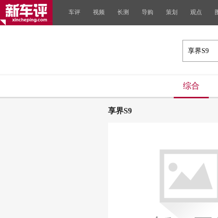
车评
视频
长测
导购
策划
观点
综合
享界S9