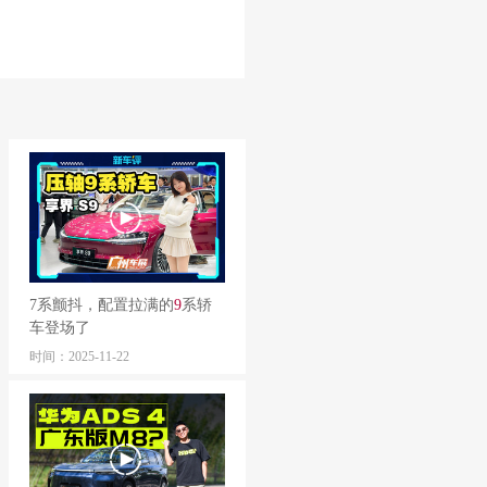
7系颤抖，配置拉满的
9
系轿
车登场了
时间：2025-11-22