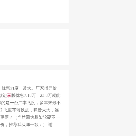
，优惠力度非常大。厂家指导价
8款进
享
版优惠7.18万，23.8万就能
多年的是一台广本飞度，多年来最不
>2.飞度车薄铁皮，噪音太大，连
架更硬？（当然因为悬架软硬不一
评价，推荐我买哪一款：） 谢