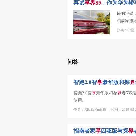
再试
享
界
S
9
：作为华为轿
是的没错
鸿蒙家族
分类：评测 
问答
智跑2.0智
享
豪华版和探
界
智跑2.0智
享
豪华版和探
界
者53
使用。
作者：XlGEaVmHBf 时间：2019-03-
指南者家
享
四驱版与探
界