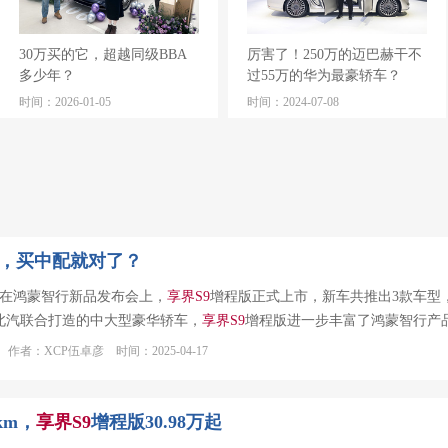
30万买的它，超越同级BBA
厉害了！250万的迈巴赫干不
多少年？
过55万的华为最豪轿车？
时间：2026-01-05
时间：2024-07-08
，买中配就对了？
日，在鸿蒙智行新品发布会上，
享
界
S
9
增程版正式上市，新车共推出3款车型，售价
北汽联合打造的中大型豪华轿车，
享
界
S
9
增程版进一步丰富了鸿蒙智行产品线
作者：XCP伍卓彦 时间：2025-04-17
km，
享
界
S
9
增程版30.98万起