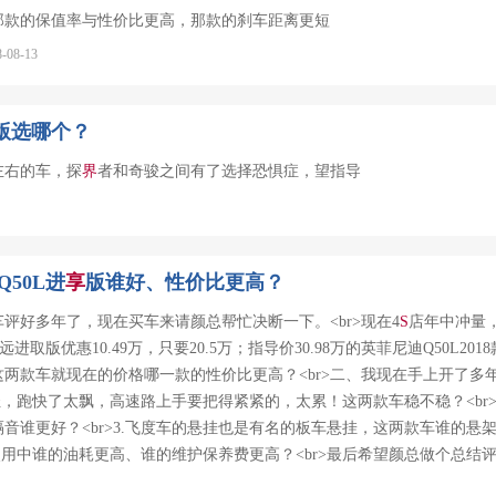
那款的保值率与性价比更高，那款的刹车距离更短
08-13
版选哪个？
左右的车，探
界
者和奇骏之间有了选择恐惧症，望指导
Q50L进
享
版谁好、性价比更高？
评好多年了，现在买车来请颜总帮忙决断一下。<br>现在4
S
店年中冲量
4智远进取版优惠10.49万，只要20.5万；指导价30.98万的英菲尼迪Q50L201
一、这两款车就现在的价格哪一款的性价比更高？<br>二、我现在手上开了
太轻，跑快了太飘，高速路上手要把得紧紧的，太累！这两款车稳不稳？<br
音谁更好？<br>3.飞度车的悬挂也是有名的板车悬挂，这两款车谁的悬
期使用中谁的油耗更高、谁的维护保养费更高？<br>最后希望颜总做个总结