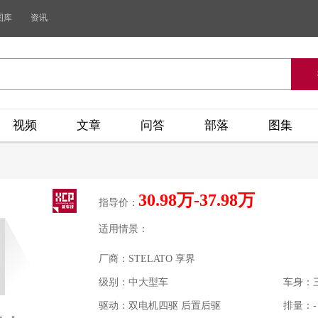
图库
资讯
视频
文章
问答
部落
图集
30.98万-37.98万
指导价：
适用情景：
厂商：STELATO 享界
级别：中大型车
车身：
驱动：双电机四驱 后置后驱
排量：- 