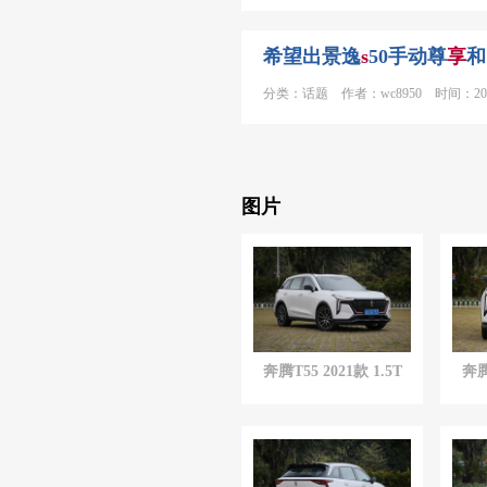
希望出景逸
s
50手动尊
享
和
分类：话题 作者：wc8950 时间：2015
图片
奔腾T55 2021款 1.5T
奔腾
自动劲
享
·尊
享
版