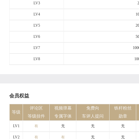
LV3
LV4
1
LV5
2
LV6
5
LV7
100
LV8
10
会员权益
评论区
视频弹幕
免费向
铁杆粉丝
等级
等级挂件
专属字体
车评人提问
勋章
LV1
有
无
无
无
LV2
有
有
无
无