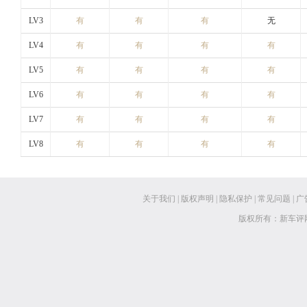
LV3
有
有
有
无
LV4
有
有
有
有
LV5
有
有
有
有
LV6
有
有
有
有
LV7
有
有
有
有
LV8
有
有
有
有
关于我们
|
版权声明
|
隐私保护
|
常见问题
|
广
版权所有：新车评网 www.