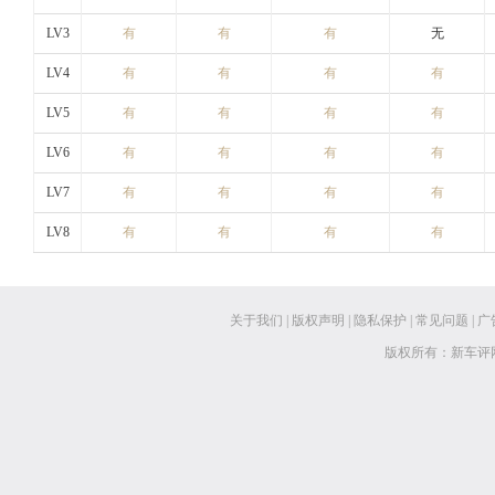
LV3
有
有
有
无
LV4
有
有
有
有
LV5
有
有
有
有
LV6
有
有
有
有
LV7
有
有
有
有
LV8
有
有
有
有
关于我们
|
版权声明
|
隐私保护
|
常见问题
|
广
版权所有：新车评网 www.