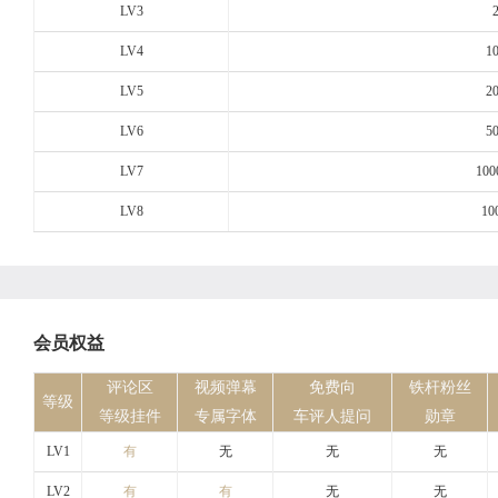
LV3
LV4
1
LV5
2
LV6
5
LV7
100
LV8
10
会员权益
评论区
视频弹幕
免费向
铁杆粉丝
等级
等级挂件
专属字体
车评人提问
勋章
LV1
有
无
无
无
LV2
有
有
无
无