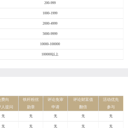
200-999
1000-1999
2000-4999
5000-9999
10000-100000
100000以上
免费向
铁杆粉丝
评论免审
评论财富值
活动优先
评人提问
勋章
申请
翻倍
参与
无
无
无
无
无
无
无
无
无
无