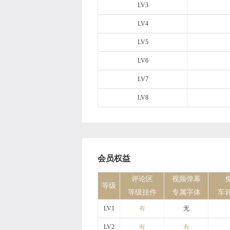
LV3
LV4
LV5
LV6
LV7
LV8
会员权益
评论区
视频弹幕
等级
等级挂件
专属字体
车
LV1
有
无
LV2
有
有