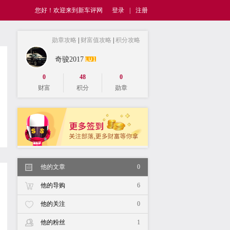
您好！欢迎来到新车评网
登录
|
注册
勋章攻略
|
财富值攻略
|
积分攻略
奇骏2017
0
48
0
财富
积分
勋章
他的文章
0
他的导购
6
他的关注
0
他的粉丝
1