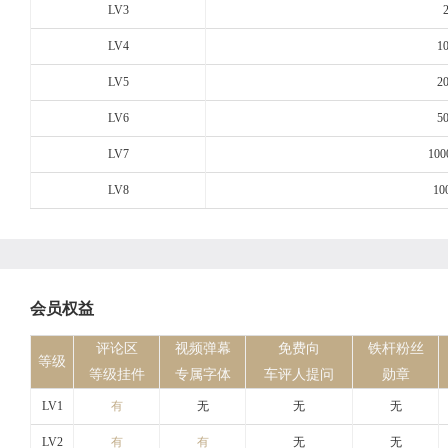
LV3
LV4
1
LV5
2
LV6
5
LV7
100
LV8
10
会员权益
评论区
视频弹幕
免费向
铁杆粉丝
等级
等级挂件
专属字体
车评人提问
勋章
LV1
有
无
无
无
LV2
有
有
无
无