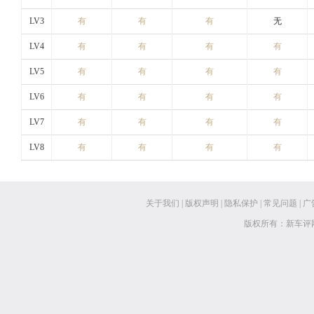
LV3
有
有
有
无
LV4
有
有
有
有
LV5
有
有
有
有
LV6
有
有
有
有
LV7
有
有
有
有
LV8
有
有
有
有
关于我们
|
版权声明
|
隐私保护
|
常见问题
|
广
版权所有：新车评网 www.