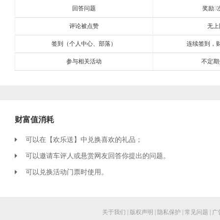
回答问题
奖励
3
评论被点赞
无上
签到（个人中心、部落）
连续签到，
参与相关活动
不定期
财富值消耗
可以在【欢乐送】中兑换喜欢的礼品；
可以邀请车评人或悬赏网友回答你提出的问题。
可以兑换活动门票时使用。
关于我们
|
版权声明
|
隐私保护
|
常见问题
|
广