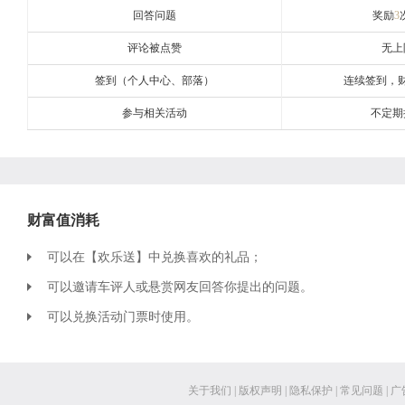
回答问题
奖励
3
评论被点赞
无上
签到（个人中心、部落）
连续签到，
参与相关活动
不定期
财富值消耗
可以在【欢乐送】中兑换喜欢的礼品；
可以邀请车评人或悬赏网友回答你提出的问题。
可以兑换活动门票时使用。
关于我们
|
版权声明
|
隐私保护
|
常见问题
|
广