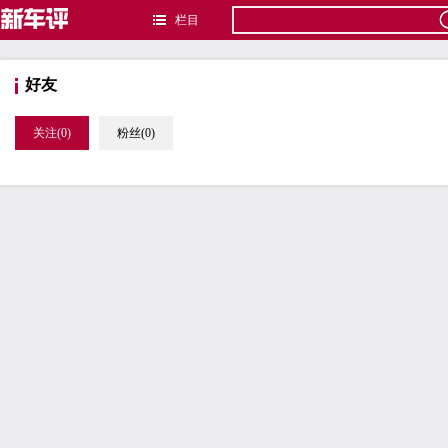
栏目
好友
关注(0)
粉丝(0)