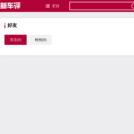
栏目
好友
关注(0)
粉丝(0)