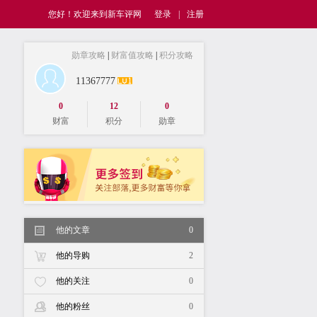
您好！欢迎来到新车评网
登录
|
注册
勋章攻略
|
财富值攻略
|
积分攻略
11367777
0
12
0
财富
积分
勋章
他的文章
0
他的导购
2
他的关注
0
他的粉丝
0