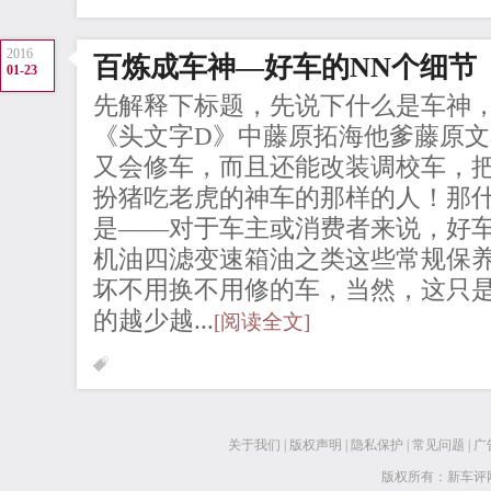
2016
百炼成车神—好车的NN个细节
01-23
先解释下标题，先说下什么是车神
《头文字D》中藤原拓海他爹藤原
又会修车，而且还能改装调校车，
扮猪吃老虎的神车的那样的人！那
是——对于车主或消费者来说，好
机油四滤变速箱油之类这些常规保
坏不用换不用修的车，当然，这只
的越少越...
[阅读全文]
关于我们
|
版权声明
|
隐私保护
|
常见问题
|
广
版权所有：新车评网 www.