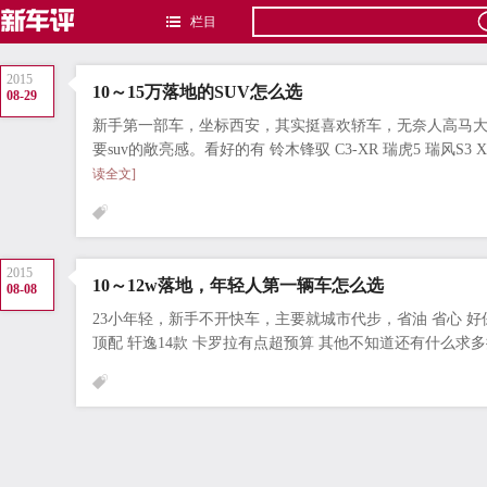
栏目
2015
10～15万落地的SUV怎么选
08-29
新手第一部车，坐标西安，其实挺喜欢轿车，无奈人高马
要suv的敞亮感。看好的有 铃木锋驭 C3-XR 瑞虎5 瑞风S3 XR
读全文]
2015
10～12w落地，年轻人第一辆车怎么选
08-08
23小年轻，新手不开快车，主要就城市代步，省油 省心 好
顶配 轩逸14款 卡罗拉有点超预算 其他不知道还有什么求多推