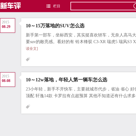
栏目
2015
10～15万落地的SUV怎么选
08-29
新手第一部车，坐标西安，其实挺喜欢轿车，无奈人高马
要suv的敞亮感。看好的有 铃木锋驭 C3-XR 瑞虎5 瑞风S3 XR
读全文]
2015
10～12w落地，年轻人第一辆车怎么选
08-08
23小年轻，新手不开快车，主要就城市代步，省油 省心 好
顶配 轩逸14款 卡罗拉有点超预算 其他不知道还有什么求多推